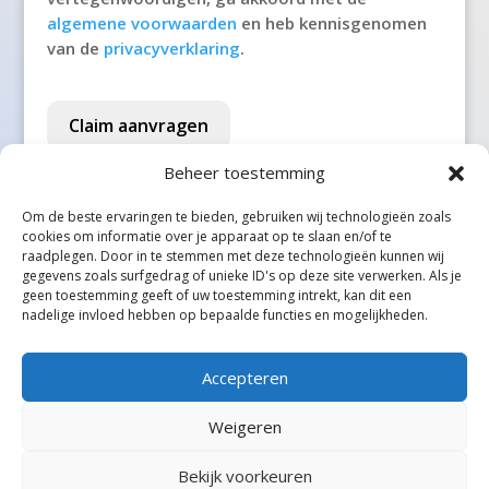
't Veld
algemene voorwaarden
en heb kennisgenomen
van de
privacyverklaring
.
't Waar
't Zand
Claim aanvragen
't Zandt
Beheer toestemming
1e Exloërmond
Om de beste ervaringen te bieden, gebruiken wij technologieën zoals
cookies om informatie over je apparaat op te slaan en/of te
2e Exloërmond
raadplegen. Door in te stemmen met deze technologieën kunnen wij
gegevens zoals surfgedrag of unieke ID's op deze site verwerken. Als je
2e Valthermond
geen toestemming geeft of uw toestemming intrekt, kan dit een
Alle steden
nadelige invloed hebben op bepaalde functies en mogelijkheden.
Aadorp
Aagtekerke
Accepteren
Aalden
Weigeren
Aalsmeer
Bekijk voorkeuren