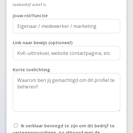
's-Heer Abtskerke
taxibedrijf actief is.
Jouw rol/functie
's-Heer Arendskerke
's-Heer Hendrikskinderen
's-Heerenberg
Link naar bewijs (optioneel)
's-Heerenbroek
's-Heerenhoek
Korte toelichting
's-Hertogenbosch
't Goy
't Haantje
't Harde
Ik verklaar bevoegd te zijn om dit bedrijf te
't Loo Oldebroek
vertegenwoordigen, ga akkoord met de