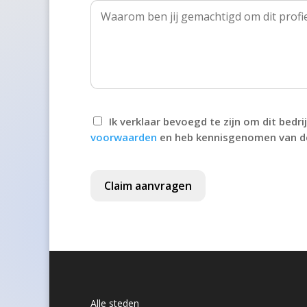
's-Hertogenbosch
't Goy
't Haantje
't Harde
Ik verklaar bevoegd te zijn om dit bed
voorwaarden
en heb kennisgenomen van 
't Loo Oldebroek
't Veld
Claim aanvragen
't Waar
't Zand
't Zandt
1e Exloërmond
Alle steden
2e Exloërmond