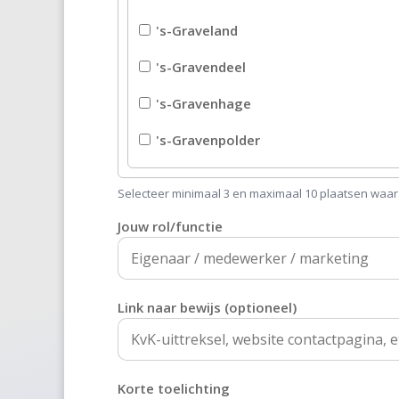
's-Graveland
's-Gravendeel
's-Gravenhage
's-Gravenpolder
's-Gravenzande
Selecteer minimaal 3 en maximaal 10 plaatsen waar dit
's-Heer Abtskerke
Jouw rol/functie
's-Heer Arendskerke
's-Heer Hendrikskinderen
Link naar bewijs (optioneel)
's-Heerenberg
's-Heerenbroek
Korte toelichting
's-Heerenhoek