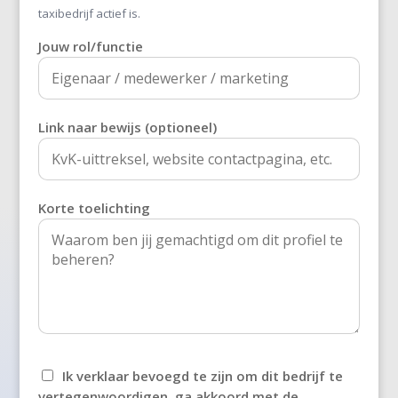
's-Heer Abtskerke
taxibedrijf actief is.
Jouw rol/functie
's-Heer Arendskerke
's-Heer Hendrikskinderen
's-Heerenberg
Link naar bewijs (optioneel)
's-Heerenbroek
's-Heerenhoek
Korte toelichting
's-Hertogenbosch
't Goy
't Haantje
't Harde
Ik verklaar bevoegd te zijn om dit bedrijf te
't Loo Oldebroek
vertegenwoordigen, ga akkoord met de