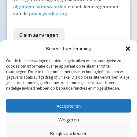
't Veld
algemene voorwaarden
en heb kennisgenomen
van de
privacyverklaring
.
't Waar
't Zand
Claim aanvragen
't Zandt
Beheer toestemming
1e Exloërmond
Om de beste ervaringen te bieden, gebruiken wij technologieën zoals
cookies om informatie over je apparaat op te slaan en/of te
2e Exloërmond
raadplegen. Door in te stemmen met deze technologieën kunnen wij
gegevens zoals surfgedrag of unieke ID's op deze site verwerken. Als je
2e Valthermond
geen toestemming geeft of uw toestemming intrekt, kan dit een
Alle steden
nadelige invloed hebben op bepaalde functies en mogelijkheden.
Aadorp
Aagtekerke
Accepteren
Aalden
Weigeren
Aalsmeer
Bekijk voorkeuren